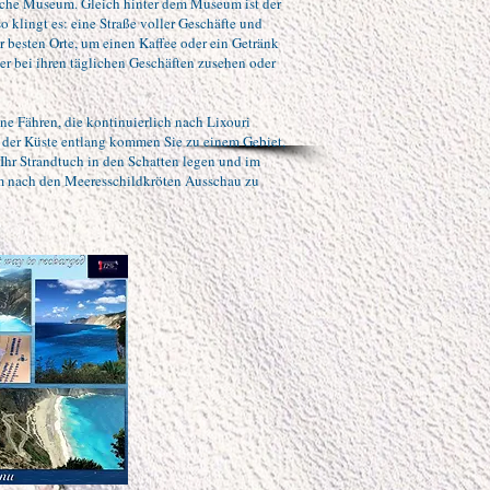
ische Museum. Gleich hinter dem Museum ist der
so klingt es: eine Straße voller Geschäfte und
er besten Orte, um einen Kaffee oder ein Getränk
r bei ihren täglichen Geschäften zusehen oder
ne Fähren, die kontinuierlich nach Lixouri
h der Küste entlang kommen Sie zu einem Gebiet,
Ihr Strandtuch in den Schatten legen und im
 nach den Meeresschildkröten Ausschau zu