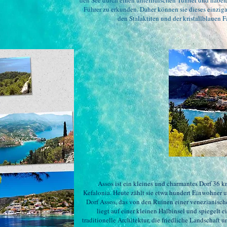
den See durch einen unterirdischen Tunnel und haben
Führer zu erkunden. Daher können sie dieses einzig
den Stalaktiten und der kristallblauen 
Assos ist ein kleines und charmantes Dorf 36 k
Kefalonia. Heute zählt sie etwa hundert Einwohner und
Dorf Assos, das von den Ruinen einer venezianisch
liegt auf einer kleinen Halbinsel und spiegelt
traditionelle Architektur, die friedliche Landschaft 