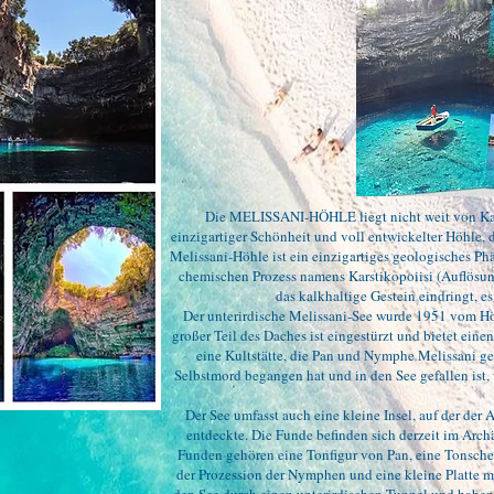
Die MELISSANI-HÖHLE liegt nicht weit von Kara
einzigartiger Schönheit und voll entwickelter Höhle, d
Melissani-Höhle ist ein einzigartiges geologisches 
chemischen Prozess namens Karstikopoiisi (Auflösun
das kalkhaltige Gestein eindringt, e
Der unterirdische Melissani-See wurde 1951 vom Höh
großer Teil des Daches ist eingestürzt und bietet eine
eine Kultstätte, die Pan und Nymphe Melissani g
Selbstmord begangen hat und in den See gefallen ist, w
Der See umfasst auch eine kleine Insel, auf der der
entdeckte. Die Funde befinden sich derzeit im Arc
Funden gehören eine Tonfigur von Pan, eine Tonsche
der Prozession der Nymphen und eine kleine Platte mi