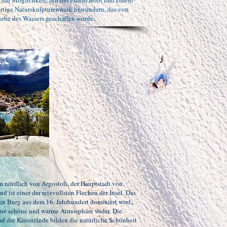
 die Möglichkeit, ihn mit einem Boot und einem
artige Naturskulpturenwerk bewundern, das von
Farbe des Wassers geschaffen wurde.
m nördlich von Argostoli, der Hauptstadt von
 ist einer der reizvollsten Flecken der Insel. Das
en Burg aus dem 16. Jahrhundert dominiert wird,
 eine schöne und warme Atmosphäre wider. Die
und die Kiesstrände bilden die natürliche Schönheit