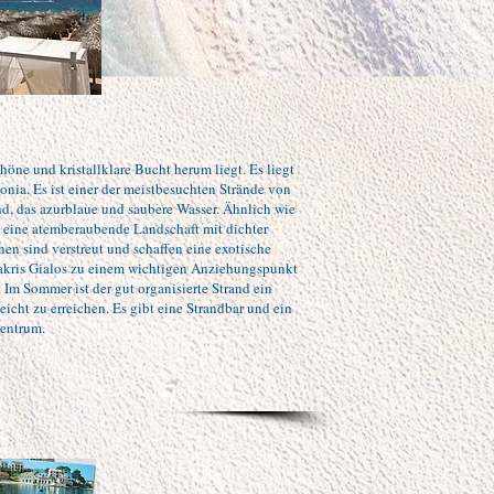
chöne und kristallklare Bucht herum liegt. Es liegt
onia. Es ist einer der meistbesuchten Strände von
nd, das azurblaue und saubere Wasser. Ähnlich wie
os eine atemberaubende Landschaft mit dichter
en sind verstreut und schaffen eine exotische
akris Gialos zu einem wichtigen Anziehungspunkt
 Im Sommer ist der gut organisierte Strand ein
leicht zu erreichen. Es gibt eine Strandbar und ein
zentrum.