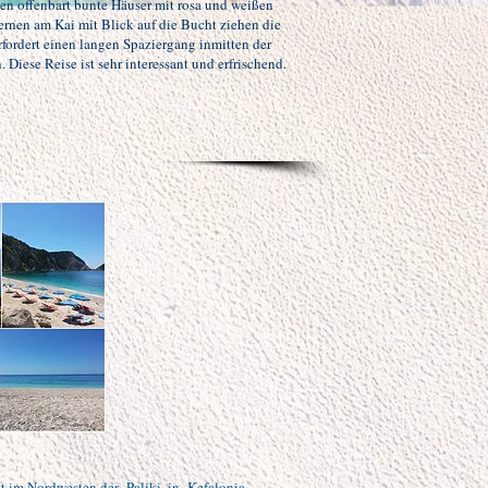
en offenbart bunte Häuser mit rosa und weißen
rnen am Kai mit Blick auf die Bucht ziehen die
fordert einen langen Spaziergang inmitten der
Diese Reise ist sehr interessant und erfrischend.
gt im Nordwesten der
Paliki, in
Kefalonia,