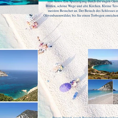
von Assos. Ein Spaziergang durch die engen Gass
Blüten, schöne Wege und alte Kirchen. Kleine Tave
meisten Besucher an. Der Besuch des Schlosses er
Olivenbaumwälder, bis Sie einen Torbogen erreichen. 
Petani-Strand
(auch Petanoi geschrieben) lie