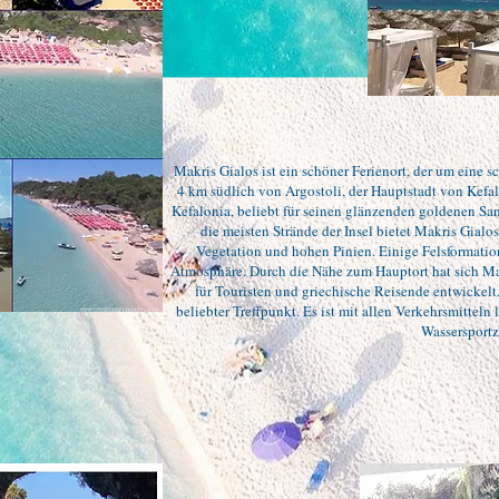
Makris Gialos ist ein schöner Ferienort, der um eine s
4 km südlich von Argostoli, der Hauptstadt von Kefal
Kefalonia, beliebt für seinen glänzenden goldenen Sa
die meisten Strände der Insel bietet Makris Gial
Vegetation und hohen Pinien. Einige Felsformation
Atmosphäre. Durch die Nähe zum Hauptort hat sich M
für Touristen und griechische Reisende entwickelt.
beliebter Treffpunkt. Es ist mit allen Verkehrsmitteln 
Wassersport