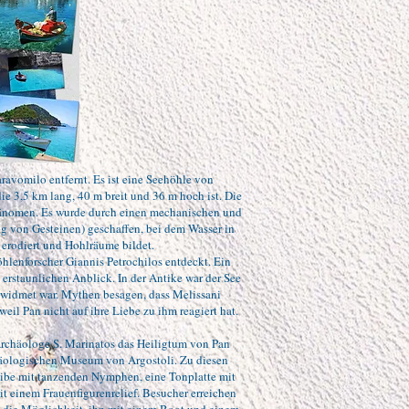
vomilo entfernt. Es ist eine Seehöhle von
ie 3,5 km lang, 40 m breit und 36 m hoch ist. Die
Phänomen. Es wurde durch einen mechanischen und
g von Gesteinen) geschaffen, bei dem Wasser in
s erodiert und Hohlräume bildet.
lenforscher Giannis Petrochilos entdeckt. Ein
n erstaunlichen Anblick. In der Antike war der See
ewidmet war. Mythen besagen, dass Melissani
eil Pan nicht auf ihre Liebe zu ihm reagiert hat.
 Archäologe S. Marinatos das Heiligtum von Pan
häologischen Museum von Argostoli. Zu diesen
ibe mit tanzenden Nymphen, eine Tonplatte mit
t einem Frauenfigurenrelief. Besucher erreichen