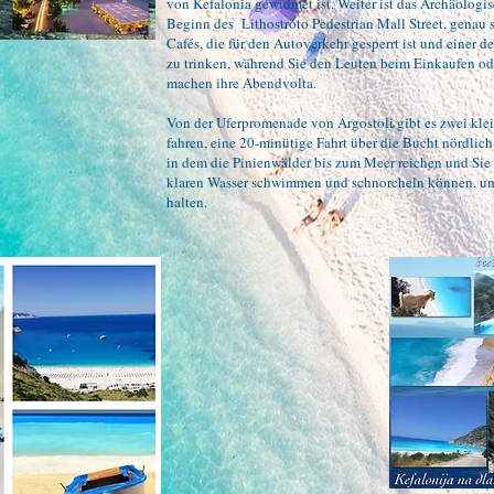
von Kefalonia gewidmet ist. Weiter ist das Archäolog
Beginn des
Lithostroto Pedestrian Mall Street, genau 
Cafés, die für den Autoverkehr gesperrt ist und einer d
zu trinken, während Sie den Leuten beim Einkaufen ode
machen ihre Abendvolta.
Von der Uferpromenade von Argostoli gibt es zwei klei
fahren, eine 20-minütige Fahrt über die Bucht nördlic
in dem die Pinienwälder bis zum Meer reichen und Sie 
klaren Wasser schwimmen und schnorcheln können, um
halten.