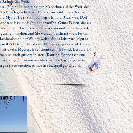
n Strände der Welt.
ia. Es gibt keinen einzigen Menschen auf der Welt, der
os Beach gesehen hat. Es liegt im nördlichen Teil von
rand Myrtos liegt 8 km von Agia Efimia, 3 km vom Dorf
andschaft ist einfach unübertroffen. Grüne Felsen, die zu
en führen. Das türkisfarbene Wasser und sicherlich mit
gesslich machen und Sie werden bestimmt viele Fotos
henlands und der Welt gewählt. Jedes Jahr wird Myrtos
ion (GNTO) mit der blauen Flagge ausgezeichnet. Eines
ritte vom Meeresufer entfernt sehr tief wird. Deshalb ist
ach ist auch gut organisiert (Kantine, Sonnenschirme,
 Notwendige, um einen wunderschönen Tag zu genießen.
gang beobachten; es ist ein einzigartiges erlebnis.