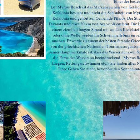
Einer der beste
Der Myrtos Beach ist das Markenzeichen von Kefalon
Kefalonia besucht und nicht die Schönheit von Myrt
Kefalonia und gehört zur Gemeinde Pilaros. Der St
Divarata und etwa 30 km von Argostoli entfernt. Die L
einem ziemlich langen Strand mit weißen Kieselstein
oder ohne Welle werden Ihr Schwimmerlebnis unver
machen. Er wurde zu einem der besten Strände Griec
von der griechischen Nationalen Tourismusorganisat
seiner Hauptmerkmale ist, dass das Wasser nur zwei Sch
die Farbe des Wassers so beeindruckend.
Myrtos Be
Liegen, Rettungsschwimmer etc.). Sie finden alles
Tipp: Gehen Sie nicht, bevor Sie den Sonnenunter