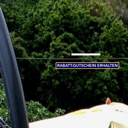
NOT INCLUDING TAXES
http://kefalonianadlanu.com/apartments
RABATT-GUTSCHEIN ERHALTEN