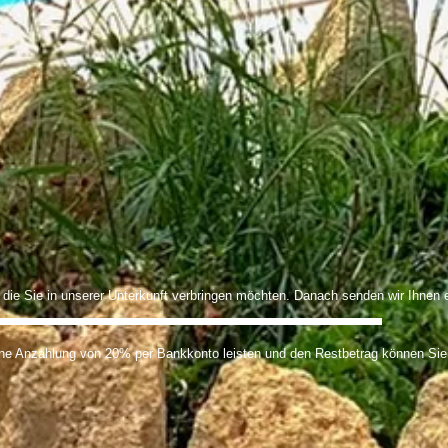
 die Sie in unserer Unterkunft verbringen möchten. Danach senden wir Ihnen 
Haus zu vermieten, Kefalonia, Myrtos Beach, Kefalonia Villen zu vermieten, Ionische Inselunterkunft, Kefalonia Apartments ag.konstantinos, Kefalonia Island
ne Anzahlung von 20% per Bankkonto leisten und den Restbetrag können Sie b