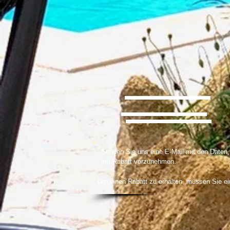
cephalonia,cephalonia,cephalonia,cephalonia,cephalonia,cephalonia
cephalonia,cephalonia,cephalonia,cephalonia,cephalonia,cephalonia
cephalonia,cephalonia,cephalonia,cephalonia,cephalonia,cephalonia
Senden Sie uns eine E-Mail mit den Daten,
mit Rabatt vorzunehmen.
Um einen Rabatt zu erhalten, müssen Sie ei