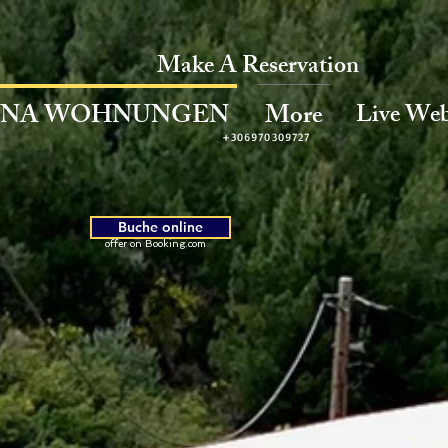
Make A Reservation
Live We
INA WOHNUNGEN
More
+306970309727
Buche online
offer on Booking.com